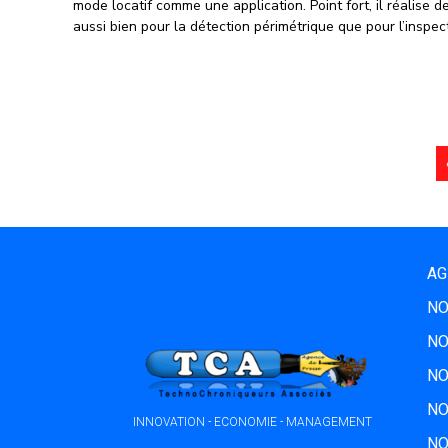
mode locatif comme une application. Point fort, il réalise 
aussi bien pour la détection périmétrique que pour l’inspect
AG
NO
NO
NO
NO
INNOVATION - ECONOMIE - MANAGEMENT
NO