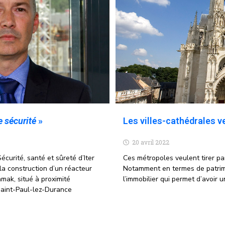
e sécurité
»
Les villes-cathédrales v
20 avril 2022
curité, santé et sûreté d’Iter
Ces métropoles veulent tirer par
la construction d’un réacteur
Notamment en termes de patrimoi
amak, situé à proximité
l’immobilier qui permet d’avoir u
Saint-Paul-lez-Durance