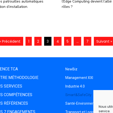
des patrouilles automatiques
l’Edge Computing devient l’allié
ion d’installation.
rôles ?
« Précédent
1
2
3
4
5
…
7
Suivant »
ENCE TCA
NewBiz
TRE MÉTHODOLOGIE
Management XXI
S SERVICES
Industrie 4.0
S COMPÉTENCES
Smart&SafeCity
S RÉFÉRENCES
Santé-Environnement
Nous util
service.
S 7 ENGAGEMENTS
Transport et Logistique