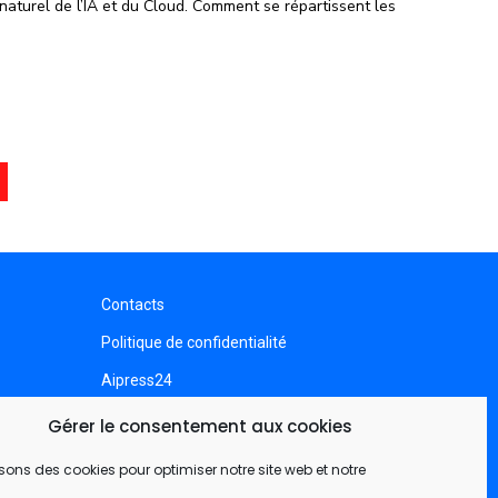
 naturel de l’IA et du Cloud. Comment se répartissent les
Contacts
Politique de confidentialité
Aipress24
Aipress24 Updates
Gérer le consentement aux cookies
isons des cookies pour optimiser notre site web et notre