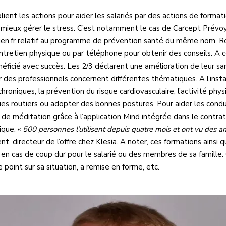
ent les actions pour aider les salariés par des actions de formati
e mieux gérer le stress. C’est notamment le cas de Carcept Prévoy
en.fr relatif au programme de prévention santé du même nom. Rés
tretien physique ou par téléphone pour obtenir des conseils. A c
néficié avec succès. Les 2/3 déclarent une amélioration de leur sa
 des professionnels concernent différentes thématiques. A l’instar
niques, la prévention du risque cardiovasculaire, l’activité phys
ues routiers ou adopter des bonnes postures. Pour aider les conduc
de méditation grâce à l’application Mind intégrée dans le contra
ique. «
500 personnes l’utilisent depuis quatre mois et ont vu des am
nt, directeur de l’offre chez Klesia. A noter, ces formations ains
 cas de coup dur pour le salarié ou des membres de sa famille. Ce
e point sur sa situation, a remise en forme, etc.