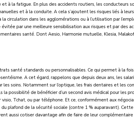
ce et à la fatigue. En plus des accidents routiers, les conducteurs
les et à la conduite. A cela s’ajoutent les risques liés à leurs co
 à la circulation dans les agglomérations ou à l’utilisation par l’emp
e évitée par une meilleure sensibilisation aux risques et par des 
ntaires santé. Dont Aesio, Harmonie mutuelle, Klesia, Malakof
ats santé standards ou personnalisables. Ce qui permet à la fois d
bsentéisme. A cet égard, rappelons que depuis deux ans, les sal
 les soins. Notamment sur l’optique, les frais dentaires et les co
 la possibilité de bénéficier d’un second avis médical pour les pr
r visio, Tchat, ou par téléphone. Et ce, conformément aux négociat
du plafond de la sécurité sociale (contre 1 % auparavant). Cette c
vent aussi cotiser davantage afin de faire de leur complémentaire s