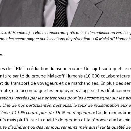
alakoff Humanis) : « Nous consacrons près de 2 % des cotisations versées 
pour les accompagner sur les actions de prévention. » © Malakoff Humani
es
ses de TRM, la réduction du risque routier. Un sujet sur lequel s
mentaire santé du groupe Malakoff Humanis (10 000 collaborateurs
 du transport de voyageurs et de marchandises. En plus des serv
xemple, elle accompagne les employeurs à agir sur les déplacement
ations versées par les entreprises pour les accompagner sur les ac
.
Une de nos particularités, c’est aussi le taux de redistribution aux
s’élève à 11 % contre plus de 15 % en moyenne.
» Ce dernier estime
arifs mais plutôt sur la qualité de gestion et la réponse aux bes
 la carte d’adhérent ou des remboursements mais aussi sur la qualité 