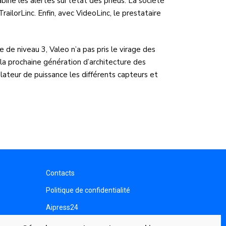
ine les alertes sur l’état des pneus. La société
lorLinc. Enfin, avec VideoLinc, le prestataire
de niveau 3, Valeo n’a pas pris le virage des
la prochaine génération d’architecture des
ulateur de puissance les différents capteurs et
Contacts
Politique de confidentialité
Aipress24
Aipress24 Updates