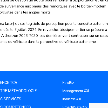
tion de gestion de flotte pour remonter à l’exploitation et en cab
 surveillance aux pneus des remorques avec le boîtier-modem Trai
cyclistes dans les angles morts.
a laser) et ses logiciels de perception pour la conduite autonome 
dès le 7 juillet 2024. En revanche, l’équipementier se prépare à 
 A l’horizon 2028-2030, ces dernières vont centraliser sur un calc
ganes du véhicule dans la perpective du véhicule autonome.
ENCE TCA
NewBiz
TRE MÉTHODOLOGIE
Management XXI
S SERVICES
Industrie 4.0
S COMPÉTENCES
Smart&SafeCity