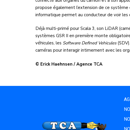
connecté aux organes du camion et à son applica
propose également l’extension de ce système de
informatique permet au conducteur de voir les 
Déjà multi-primé pour Scala 3, son LiDAR (camér
systèmes GSR II en première monte obligatoires 
véhicules, les
Software Defined Vehicules
(SDV).
caméras pour interagir intimement avec les or
© Erick Haehnsen / Agence TCA
AG
NO
NO
NO