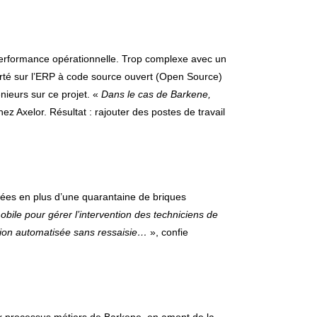
performance opérationnelle. Trop complexe avec un
porté sur l’ERP à code source ouvert (Open Source)
nieurs sur ce projet. «
Dans le cas de Barkene,
ez Axelor. Résultat : rajouter des postes de travail
upées en plus d’une quarantaine de briques
bile pour gérer l’intervention des techniciens de
ration automatisée sans ressaisie…
», confie
aux processus métiers de Barkene, en amont de la