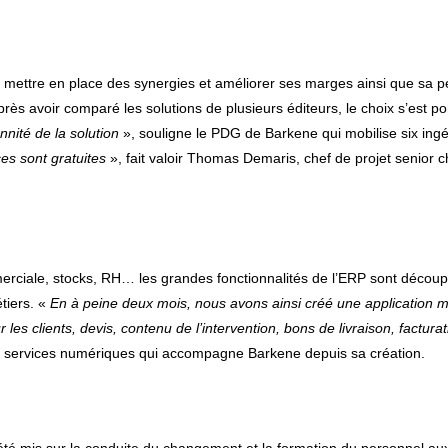
r mettre en place des synergies et améliorer ses marges ainsi que sa 
rès avoir comparé les solutions de plusieurs éditeurs, le choix s’est 
nnité de la solution
», souligne le PDG de Barkene qui mobilise six ingé
s sont gratuites
», fait valoir Thomas Demaris, chef de projet senior ch
ommerciale, stocks, RH… les grandes fonctionnalités de l’ERP sont déco
tiers. «
En à peine deux mois, nous avons ainsi créé une application mo
les clients, devis, contenu de l’intervention, bons de livraison, factu
 de services numériques qui accompagne Barkene depuis sa création.
 a été mis sur la conduite du changement et la formation du personnel 