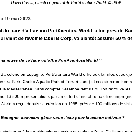
David Garcia, directeur général de PortAventura World. © PAW
Le 19 mai 2023
al du parc d’attraction PortAventura World
,
situé près de Bar
ui vient de revoir le label B Corp, va bientôt assurer 50 % 
hématiques de voyage qu’offre PortAventura World ?
Barcelone en Espagne, PortAventura World offre aux familles et aux je
ntura Park, Caribe Aquatic Park et Ferrari Land) et ses six aires thémat
ar la Méditerranée. Sans compter SésamoAventura où l’on retrouve le
ns, 13 500 représentations par an et fort d’une offre hôtelière imprégné
 World a reçu, depuis sa création en 1995, près de 100 millions de visi
en Espagne, comment gérez-vous l’eau pour la saison estivale ?
 chaleur et à la problématique gestion durable de l’eau. D’ailleurs, no