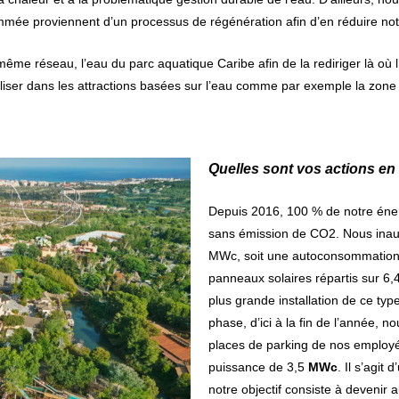
mée proviennent d’un processus de régénération afin d’en réduire notr
ême réseau, l’eau du parc aquatique Caribe afin de la rediriger là où l’
tiliser dans les attractions basées sur l’eau comme par exemple la zon
Quelles sont vos actions en
Depuis 2016, 100 % de notre éne
sans émission de CO
2
. Nous ina
MWc
, soit une autoconsommation
panneaux solaires répartis sur 6,4 
plus grande installation de ce t
phase, d’ici à la fin de l’année, 
places de parking de nos employ
puissance de 3,5
MWc
. Il s’agit
notre objectif consiste à devenir