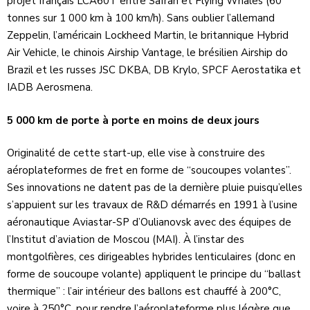
projet français LCA60T entre Safran et Flying Whales (60
tonnes sur 1 000 km à 100 km/h). Sans oublier l’allemand
Zeppelin, l’américain Lockheed Martin, le britannique Hybrid
Air Vehicle, le chinois Airship Vantage, le brésilien Airship do
Brazil et les russes JSC DKBA, DB Krylo, SPCF Aerostatika et
IADB Aerosmena.
5 000 km de porte à porte en moins de deux jours
Originalité de cette start-up, elle vise à construire des
aéroplateformes de fret en forme de ‘‘soucoupes volantes’’.
Ses innovations ne datent pas de la dernière pluie puisqu’elles
s’appuient sur les travaux de R&D démarrés en 1991 à l’usine
aéronautique Aviastar-SP d’Oulianovsk avec des équipes de
l’Institut d’aviation de Moscou (MAI). À l’instar des
montgolfières, ces dirigeables hybrides lenticulaires (donc en
forme de soucoupe volante) appliquent le principe du ‘‘ballast
thermique’’ : l’air intérieur des ballons est chauffé à 200°C,
voire à 250°C, pour rendre l’aéroplateforme plus légère que