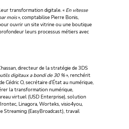
ur transformation digitale. «
En vitesse
par mois
», comptabilise Pierre Bonis,
 pour ouvrir un site vitrine ou une boutique
n profondeur leurs processus métiers avec
Chassan, directeur de la stratégie de 3DS
tils digitaux a bondi de 30 %
», renchérit
e Cédric O, secrétaire d’État au numérique,
lérer la transformation numérique,
ureau virtuel (USD Enterprise), solution
(Irontec, Linagora, Worteks, visio4you,
ve Streaming (EasyBroadcast), travail