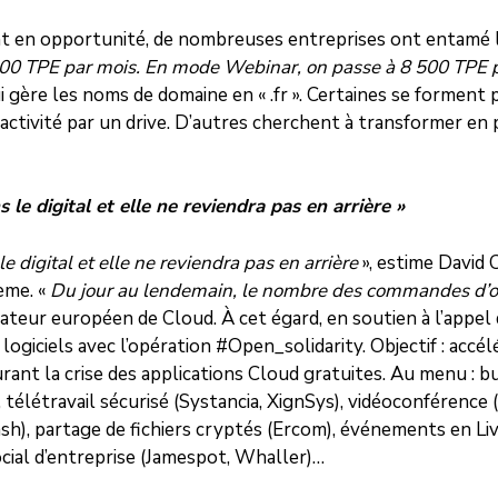
t en opportunité, de nombreuses entreprises ont entamé le
à 900 TPE par mois. En mode Webinar, on passe à 8 500 TPE 
qui gère les noms de domaine en « .fr ». Certaines se forment
l’activité par un drive. D’autres cherchent à transformer e
 le digital et elle ne reviendra pas en arrière »
 digital et elle ne reviendra pas en arrière
», estime David 
ème. «
Du jour au lendemain, le nombre des commandes d’ou
teur européen de Cloud. À cet égard, en soutien à l’appel d
ogiciels avec l’opération #Open_solidarity. Objectif : accé
ant la crise des applications Cloud gratuites. Au menu : b
 télétravail sécurisé (Systancia, XignSys), vidéoconférence 
sh), partage de fichiers cryptés (Ercom), événements en Li
ocial d’entreprise (Jamespot, Whaller)…