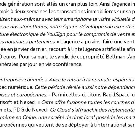
conde génération sont allés un cran plus loin. Ainsi l’agenc
x mois à deux semaines les transactions immobilières sur sa
isent eux-mêmes avec leur smartphone la visite virtuelle de 
aide de nos algorithmes, notre équipe développe son expertise
ature électronique de YouSign pour le compromis de vente et
s notariales partenaires.
» L’agence a pu ainsi faire une ve
e en janvier dernier, recourt à l’intelligence artificielle af
0 euros. Pour sa part, le syndic de copropriété Bellman s’ap
nérales par jour en visioconférence.
entreprises confinées. Avec le retour à la normale, espérons 
tec numérique.
Cette période révèle aussi notre dépendanc
aises et européennes.
» Parmi celles-ci, citons Rapid.Space,
isoft et Nexedi. «
Cette offre fusionne toutes les couches 
 Smets, PDG de Nexedi.
Ce Cloud s’affranchit des réglementat
 même en Chine, une société de droit local possède les mach
uropéennes qui veulent de se déployer à l’international san